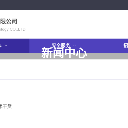
限公司
ology CO.,LTD
心
安全服务
招
新闻中心
NEWS
术干货