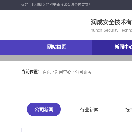
你好，欢迎进入润成安全技术有限公司官网！
润成安全技术有
Yunch Security Techn
网站首页
新闻中
当前位置：
首页
新闻中心
公司新闻
>
>
公司新闻
行业新闻
技