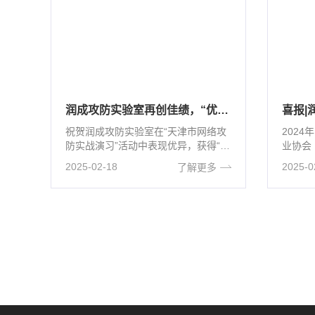
润成攻防实验室再创佳绩，“优秀攻击队”锐不可当
喜报|
祝贺润成攻防实验室在“天津市网络攻
2024
防实战演习”活动中表现优异，获得“优
业协会
秀攻击队”称号！润成攻防实验室···
第三届
2025-02-18
2025-0
了解更多