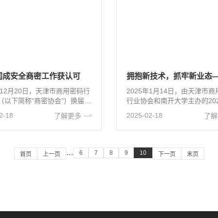
润成安全商密工作获认可
年12月20日，天津市商用密码行
2025年1月14日，由天津市
（以下简称“商密协会”）换届暨
行业协会和南开大学主办的20
第一次会员大会于天···
高峰论坛在天津成功举办。国··
2-18
2025-02-18
了解更多
了解
6
7
8
9
10
···
首页
上一页
下一页
末页