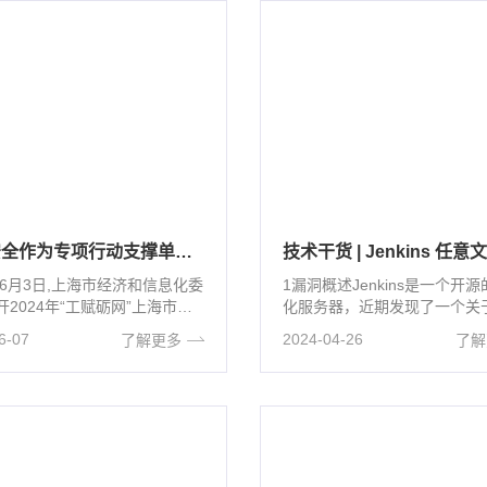
润成安全作为专项行动支撑单位参加2024年“工赋砺网”上海市工业领域网络和数据安全能力提升专项行动工作部署会
年6月3日,上海市经济和信息化委
1漏洞概述Jenkins是一个开
2024年“工赋砺网”上海市工
化服务器，近期发现了一个关
网络和数据安全能···
高危漏洞。这个漏洞的根源在··
6-07
2024-04-26
了解更多
了解