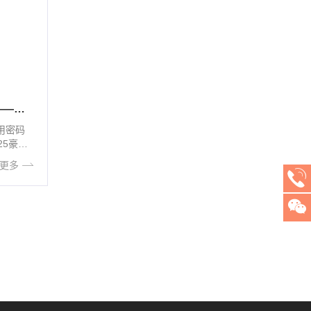
拥抱新技术，抓牢新业态——润成安全豪密论坛实况要闻
商用密码
25豪密
·
更多