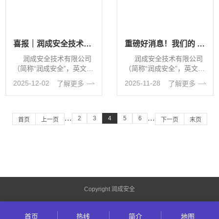
喜报｜润成安全技术有限公司荣获2025年第二批天津市创新型中小企业认定！​
重磅好消息！我们的 CNNVD 证书，拿下啦！
润成安全技术有限公司
润成安全技术有限公司
（简称“润成安全”，英文缩
（简称“润成安全”，英文缩
写“YUNC···
写“YUNC···
2025-12-02
2025-11-28
了解更多
了解更多
2
3
4
5
6
···
···
首页
上一页
下一页
末页
Copyright 润成安全
首页
热线
简介
地图