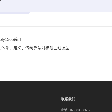
ly1305简介
级别体系：定义、传统算法对标与曲线选型
联系我们
电话：
022-83698697